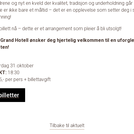
rene og nyt en kveld der kvalitet, tradisjon og underholdning går 
e er ikke bare et måltid – det er en opplevelse som setter deg i s
mning!
billett nå – dette er et arrangement som pleier å bli utsolgt!
Grand Hotell ønsker deg hjertelig velkommen til en uforg
ften!
rdag 31.oktober
KT:
18:30
5,- per pers + billettavgift
illetter
Tilbake til aktuelt