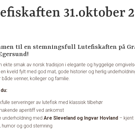
efiskaften 31.oktober 
men til en stemningsfull Lutefiskaften på G
 Egersund!
 ekte smak av norsk tradisjon i elegante og hyggelige omgivelse
til en kveld fylt med god mat, gode historier og herlig underholdnin
r både venner, kolleger og familie.
 du:
ulle serveringer av lutefisk med klassisk tilbehør
makende aperitiff ved ankomst
 underholdning med
Are Sleveland og Ingvar Hovland
– kjent 
er, humor og god stemning