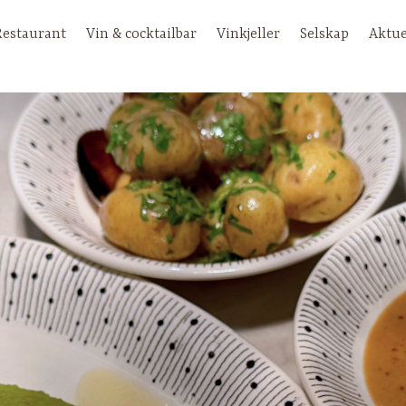
Restaurant
Vin & cocktailbar
Vinkjeller
Selskap
Aktue