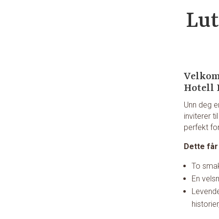
Lut
Velkom
Hotell
Unn deg en
inviterer 
perfekt fo
Dette får
To smakf
En vels
Levende
histori