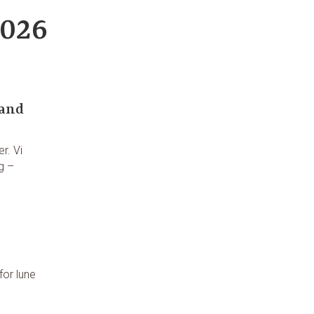
2026
rand
r. Vi
g –
for lune