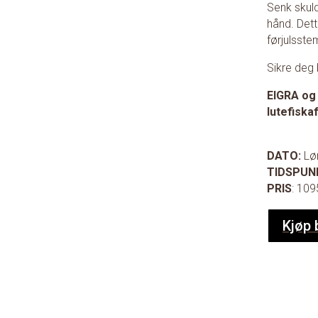
Senk skuld
hånd. Dett
førjulsste
Sikre deg 
EIGRA og 
lutefiska
DATO:
Lø
TIDSPUN
PRIS
: 109
Kjøp b