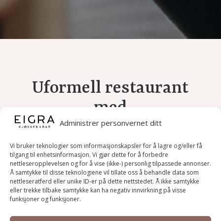
Uformell restaurant
med
smakfulle retter
Administrer personvernet ditt
Vi bruker teknologier som informasjonskapsler for å lagre og/eller få
tilgang til enhetsinformasjon. Vi gjør dette for å forbedre
Er du på jakt etter noe godt å spise, enten det
nettleseropplevelsen og for å vise (ikke-) personlig tilpassede annonser.
Å samtykke til disse teknologiene vil tillate oss å behandle data som
er en bedre middag, en rask lunsj, treffe
nettleseratferd eller unike ID-er på dette nettstedet. Å ikke samtykke
venner, eller bare nyte et glass vin og en
eller trekke tilbake samtykke kan ha negativ innvirkning på visse
funksjoner og funksjoner.
smårett? Da er Eigra kjøkken & bar riktig sted.
En uformell, hyggelig og moderne restaurant,