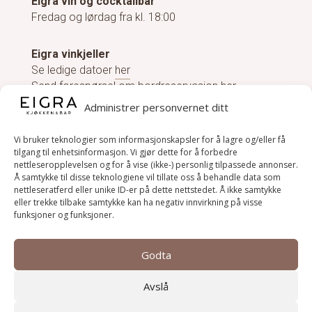
Eigra vin og cocktailbar
Fredag og lørdag fra kl. 18:00
Eigra vinkjeller
Se ledige datoer
her
Send forespørsel om bordreservasjon her.
Administrer personvernet ditt
Vi bruker teknologier som informasjonskapsler for å lagre og/eller få
tilgang til enhetsinformasjon. Vi gjør dette for å forbedre
nettleseropplevelsen og for å vise (ikke-) personlig tilpassede annonser.
En del av Grand Hotell og De historiske
Å samtykke til disse teknologiene vil tillate oss å behandle data som
nettleseratferd eller unike ID-er på dette nettstedet. Å ikke samtykke
eller trekke tilbake samtykke kan ha negativ innvirkning på visse
funksjoner og funksjoner.
Godta
Avslå